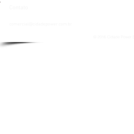
Contato
Tel: 021 3085 3288 / 3085 3293
comercial@cidadepower.com.br
© 2016 Cidade Power So