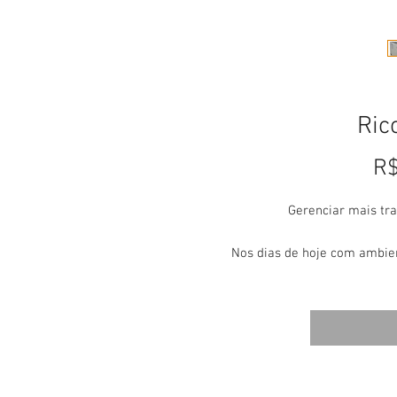
Ric
R$
Gerenciar mais tra
Nos dias de hoje com ambien
sucesso depende de fazer m
C242SF Colorida a Laser MFP
cópia / impressão / digitali
preço excelente. Atender às d
com uma série de caracterí
produzir documentos em core