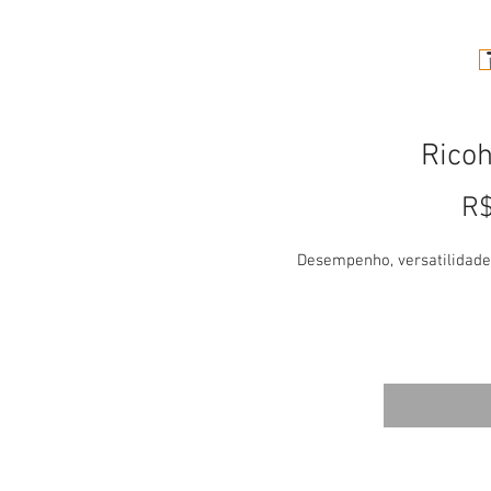
Rico
R$
Desempenho, versatilidade
Transforme novos desafios e
redução de custos com a RIC
multifuncional . O poderoso 
simplificar as tarefas diári
trabalho de médio port
multifuncional excepcional p