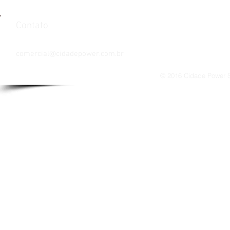
Contato
Tel: 021 3085 3288 / 3085 3293
comercial@cidadepower.com.br
© 2016 Cidade Power So